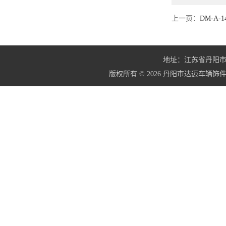
上一页：
DM-A-
地址：江苏省丹阳市界牌镇
版权所有 © 2026 丹阳市达迈车辆饰